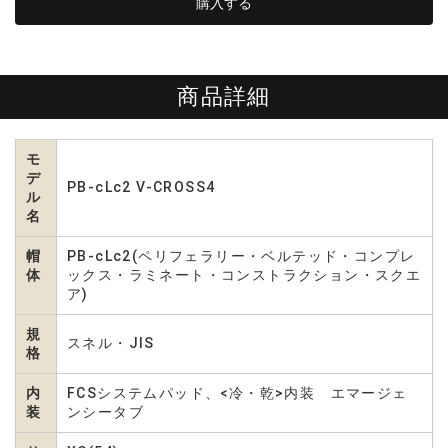
商品詳細
モ
デ
PB-cLc2 V-CROSS4
ル
名
帽
PB-cLc2(ペリフェラリー・ベルテッド・コンプレ
体
ックス・ラミネート・コンストラクション・スクエ
ア)
規
スネル・JIS
格
内
FCSシステムパッド、<冷・乾>内装 エマージェ
装
ンシータブ