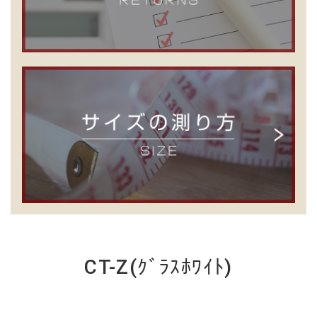
CT-Z(ｸﾞﾗｽﾎﾜｲﾄ)