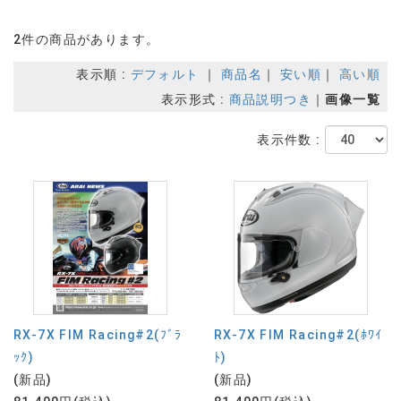
2件の商品があります。
表示順 :
デフォルト
｜
商品名
｜
安い順
｜
高い順
表示形式 :
商品説明つき
｜
画像一覧
表示件数 :
RX-7X FIM Racing#2(ﾌﾞﾗ
RX-7X FIM Racing#2(ﾎﾜｲ
ｯｸ)
ﾄ)
(新品)
(新品)